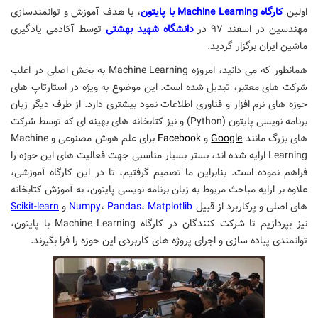
اولین
کارگاه Machine Learning با پایتون
، با هدف آموزش و توانمندسازی
مهندسین در اسفند ۹۷ در
دانشگاه شهید بهشتی
توسط آکادمی یادگیری
ماشین ایران برگزار گردید.
همانطور که می دانید، امروزه Machine Learning به بخش اصلی در اغلب
شرکت های معتبر، تبدیل شده است. این موضوع به ویژه در استارتاپ های
حوزه های نرم افزار و فناوری اطلاعات نمود بیشتری دارد. از طرف دیگر زبان
برنامه نویسی پایتون (Python) و نیز کتابخانه های بهینه ای که توسط شرکت
های بزرگ مانند
Google
و
Facebook
برای علم هوش مصنوعی و Machine
Learning ارایه شده اند، بستر بسیار مناسبی جهت فعالیت های این حوزه را
فراهم نموده است. بنابراین ما تصمیم گرفتیم، تا در این کارگاه آموزشی،
علاوه بر ارایه مباحث مربوط به زبان برنامه نویسی پایتون، به آموزش کتابخانه
های اصلی و پرکاربرد از قبیل
Matplotlib
،
Pandas
،
Numpy
و
Scikit-learn
نیز بپردازیم تا شرکت کنندگان در کارگاه Machine Learning با پایتون،
توانمندی پیاده سازی و اجرای پروژه های کاربردی این حوزه را فرا بگیرند.