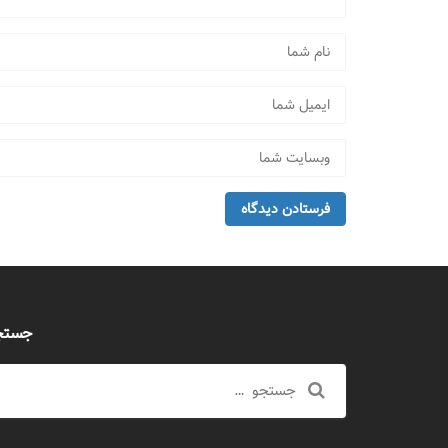
جستج
جستجو