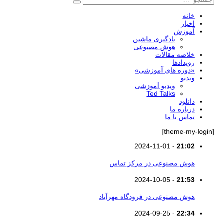
جستجو
خانه
اخبار
آموزش
یادگیری ماشین
هوش مصنوعی
خلاصه مقالات
رویدادها
«دوره های آموزشی»
ویدیو
ویدیو آموزشی
Ted Talks
دانلود
درباره ما
تماس با ما
[theme-my-login]
2024-11-01
-
21:02
هوش مصنوعی در مرکز تماس
2024-10-05
-
21:53
هوش مصنوعی در فرودگاه مهرآباد
2024-09-25
-
22:34